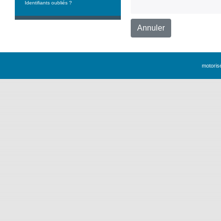
Identifiants oubliés ?
Annuler
motori