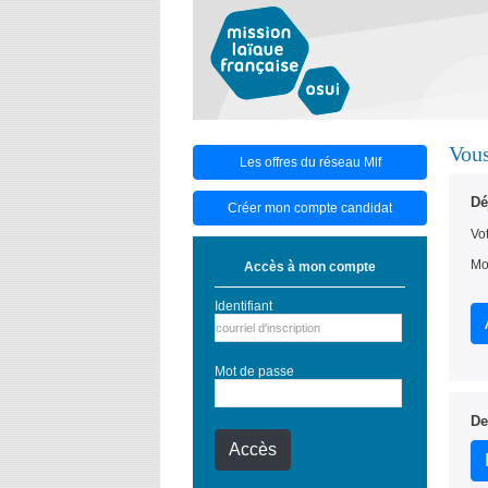
Vous
Les offres du réseau Mlf
Dé
Créer mon compte candidat
Vot
Mo
Accès à mon compte
Identifiant
Mot de passe
De