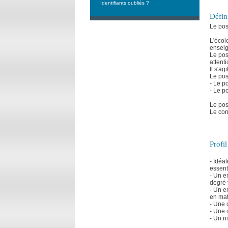
Identifiants oubliés ?
Défin
Le pos
L'écol
enseig
Le pos
attent
Il s'a
Le pos
- Le p
- Le p
Le pos
Le con
Profi
- Idéa
essent
- Un e
degré 
- Un e
en mat
- Une 
- Une 
- Un n