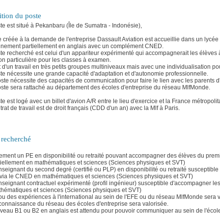
ition du poste
te est situé à Pekanbaru (Île de Sumatra - Indonésie),
e créée à la demande de l'entreprise Dassault Aviation est accueillie dans un lycée 
nement partiellement en anglais avec un complément CNED.
te recherché est celui d'un appariteur expérimenté qui accompagnerait les élèves
ion particulière pour les classes à examen.
git d'un travail en très petits groupes multiniveaux mais avec une individualisation 
te nécessite une grande capacité d'adaptation et d'autonomie professionnelle.
oste nécessite des capacités de communication pour faire le lien avec les parents d'é
oste sera rattaché au département des écoles d'entreprise du réseau MlfMonde.
te est logé avec un billet d'avion A/R entre le lieu d'exercice et la France métropolit
trat de travail est de droit français (CDD d'un an) avec la Mlf à Paris.
l recherché
lement un PE en disponibilité ou retraité pouvant accompagner des élèves du pre
iellement en mathématiques et sciences (Sciences physiques et SVT)
nseignant du second degré (certifié ou PLP) en disponibilité ou retraité susceptib
via le CNED en mathématiques et sciences (Sciences physiques et SVT)
nseignant contractuel expérimenté (profil ingénieur) susceptible d'accompagner l
hématiques et sciences (Sciences physiques et SVT)
ou des expériences à l'international au sein de l'EFE ou du réseau MlfMonde sera v
connaissance du réseau des écoles d'entreprise sera valorisée.
iveau B1 ou B2 en anglais est attendu pour pouvoir communiquer au sein de l'école 