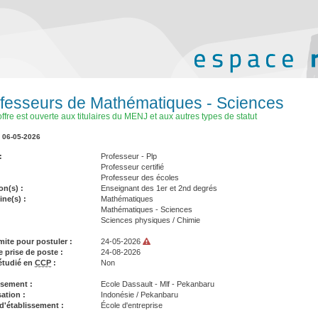
fesseurs de Mathématiques - Sciences
offre est ouverte aux titulaires du MENJ et aux autres types de statut
- 06-05-2026
Professeur - Plp
Professeur certifié
Professeur des écoles
on(s)
Enseignant des 1er et 2nd degrés
ine(s)
Mathématiques
Mathématiques - Sciences
Sciences physiques / Chimie
imite pour postuler
24-05-2026
e prise de poste
24-08-2026
étudié en
CCP
Non
ssement
Ecole Dassault - Mlf - Pekanbaru
sation
Indonésie / Pekanbaru
 d'établissement
École d'entreprise