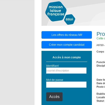
Pro
Les offres du réseau Mlf
Cette 
Créer mon compte candidat
#3723 
Corps
Accès à mon compte
Foncti
Identifiant
Discipl
Mot de passe
Date l
Date d
Poste 
Etabli
Locali
Statut